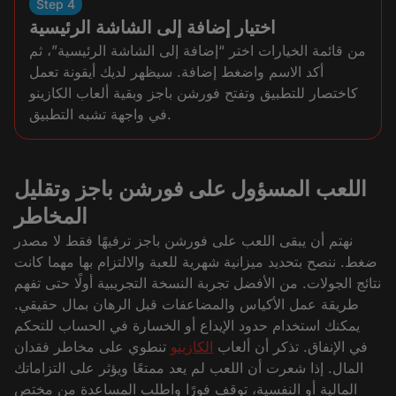
Step 4
اختيار إضافة إلى الشاشة الرئيسية
من قائمة الخيارات اختر “إضافة إلى الشاشة الرئيسية”، ثم
أكد الاسم واضغط إضافة. سيظهر لديك أيقونة تعمل
كاختصار للتطبيق وتفتح فورشن باجز وبقية ألعاب الكازينو
في واجهة تشبه التطبيق.
اللعب المسؤول على فورشن باجز وتقليل
المخاطر
نهتم أن يبقى اللعب على فورشن باجز ترفيهًا فقط لا مصدر
ضغط. ننصح بتحديد ميزانية شهرية للعبة والالتزام بها مهما كانت
نتائج الجولات. من الأفضل تجربة النسخة التجريبية أولًا حتى تفهم
طريقة عمل الأكياس والمضاعفات قبل الرهان بمال حقيقي.
يمكنك استخدام حدود الإيداع أو الخسارة في الحساب للتحكم
في الإنفاق. تذكر أن ألعاب
الكازينو
تنطوي على مخاطر فقدان
المال. إذا شعرت أن اللعب لم يعد ممتعًا ويؤثر على التزاماتك
المالية أو النفسية، توقف فورًا واطلب المساعدة من مختص