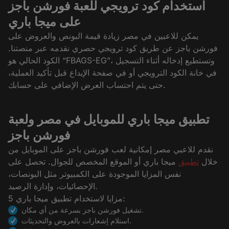
استخدام كود ترويجي للعبة فورشن باجز
على ميجا باري
يمكن للاعبين في مصر زيادة قيمة البونص والعروض على
فورشن باجز عن طريق كود ترويجي حصري نقدمه عبر منصتنا.
الكود الحالي هو “FBAGS-EG”، وتستطيع إدخاله أثناء التسجيل
في خانة الكود الترويجي أو في صفحة الإيداع قبل تأكيد العملية،
حتى يتم احتساب العرض الإضافي على حسابك.
تطبيق ميجا باري للموبايل في مصر ولعبة
فورشن باجز
نقدم للاعبي مصر إمكانية لعب فورشن باجز على الموبايل من
خلال
تطبيق
ميجا باري أو الموقع المخصص للجوال. تحصل على
نفس المزايا الموجودة على الكمبيوتر مثل البونصات،
الإحصائيات، وإدارة الرصيد.
5 مزايا لاستخدام تطبيق ميجا باري:
تشغيل فورشن باجز بسرعة من أي مكان.
استلام إشعارات بالعروض والتحديثات.