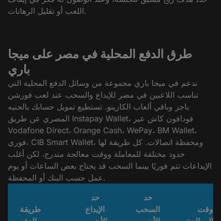
اللعب أو تقليل الرهانات.
طرق الدفع المحلية في مصر على ميجا
باري
ندعم في ميجا باري مجموعة من وسائل الدفع المحلية التي
تناسب اللاعبين في مصر للإيداع والسحب عند لعب فورشن
باجز وباقي ألعاب الكازينو. تستطيع تمويل حسابك بالجنيه
المصري عن طريق Instapay Wallet، فودافون كاش عبر
Vodafone Direct، Orange Cash، WePay، BM Wallet،
فوري، CIB Smart Wallet، ومحفظة اتصالات. كل طريقة لها
حدود مختلفة للمعاملة ووقت معالجة متدرج، لكن أغلب
الإيداعات تتم فوريًا بينما السحب قد يحتاج بعض الساعات أو يوم
عمل حسب البنك أو المحفظة.
حد
حد
وقت
السحب
الإيداع
طريقة
المعالجة
الأدنى –
الأدنى –
الدفع