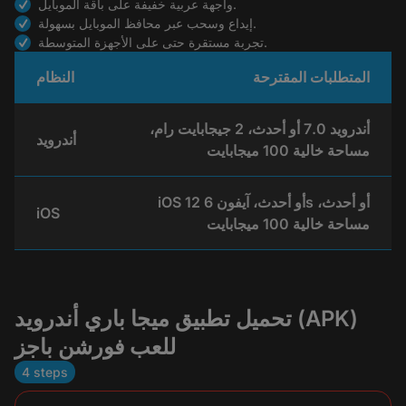
واجهة عربية خفيفة على باقة الموبايل.
إيداع وسحب عبر محافظ الموبايل بسهولة.
تجربة مستقرة حتى على الأجهزة المتوسطة.
المتطلبات المقترحة
النظام
أندرويد 7.0 أو أحدث، 2 جيجابايت رام،
أندرويد
مساحة خالية 100 ميجابايت
iOS 12 أو أحدث، آيفون 6s أو أحدث،
iOS
مساحة خالية 100 ميجابايت
تحميل تطبيق ميجا باري أندرويد (APK)
للعب فورشن باجز
4 steps