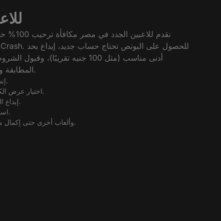
مكافأة ال
أدنى مناسب (مثل 100 جنيه تقريبًا)،
المطابقة وقد تحتاج رهان متكرر قبل السحب.
إنشاء حساب جديد عبر نموذج التسجيل.
اختيار عرض الكازينو الترحيبي في الخانة المخصصة.
إيداع المبلغ الأول بحد أدنى حسب الشروط.
استلام البونص تلقائيًا في رصيد الكازينو.
المراهنة على Crash وألعاب أخرى حتى إكمال متطلبات اللعب.