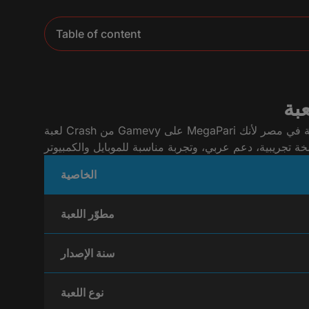
Table of content
لعبة Crash من Gamevy على MegaPari تركز على الإثارة الفورية. كل جولة قصيرة، تختار فيها رهانك وتنسحب عند المضاعِف اللي يناسبك قبل الانهيار. اللعبة محبوبة في مصر لأنك
الخاصية
مطوّر اللعبة
سنة الإصدار
نوع اللعبة