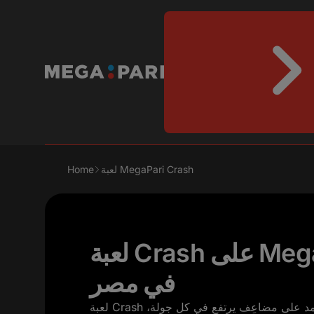
لعبة MegaPari Crash
Home
لعبة Crash على MegaPari للاعبين
في مصر
لعبة Crash هي لعبة كازينو أونلاين سريعة تعتمد على مضاعِف يرتفع في كل جولة،