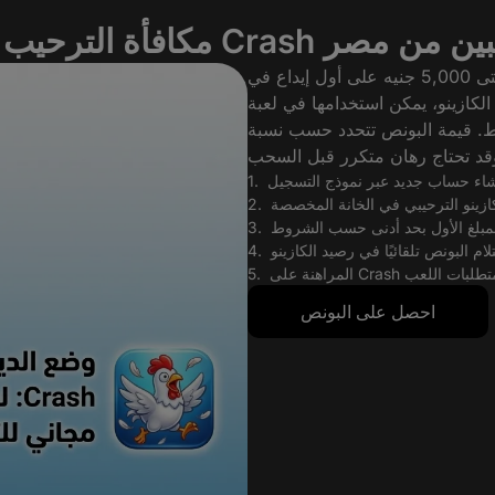
ترحيب في Crash للاعبين من مصر
نقدم للاعبين الجدد في مصر مكافأة ترحيب 100% حتى 5,000 جنيه على أول إيداع في
الكازينو، يمكن استخدامها في لعبة Crash. للحصول على البونص تحتاج حساب جديد، إيداع بحد
 وقبول الشروط. قيمة البونص تتحدد حسب نسبة
احصل على البونص