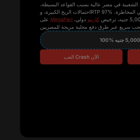
لشعبية في مصر عالية بسبب القواعد البسيطة،
احتمالات الربح الكبيرة، وRTP 97% مع تقلب عالي جدًا يناسب محبي المخاطرة.
كازينو
دولي،
MegaPari
على
العب Crash الآن