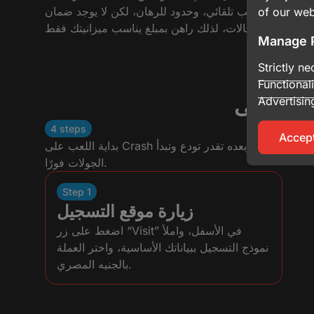
كن ضبط سحب تلقائي، وحدود للرهان، لكن لا يوجد ضمان
of our web
Manage 
Strictly n
Functional
Advertisin
4 steps
Accept
بداية اللعب على Crash لا تحتاج وقت طويل. التسجيل بسيط، وبعده تقدر تودع وتبدأ
الجولات فورًا.
Step 1
زيارة موقع التسجيل
اضغط على زر “Visit” في الأسفل، واملأ
نموذج التسجيل ببياناتك الأساسية، واختر العملة
بالجنيه المصري.