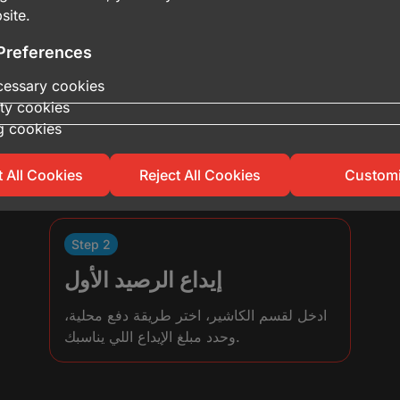
عِف وقت السحب. لو انفجرت قبل ما تسحب، تخسر رهان الجولة. يم
site.
لوقت الانهيار. اللعبة تعتمد على حظ واحتمالات، لذلك راهن بمبلغ يناسب ميزانيتك فقط.
Preferences
ecessary cookies
ity cookies
g cookies
 All Cookies
Reject All Cookies
Custom
Step 2
إيداع الرصيد الأول
ادخل لقسم الكاشير، اختر طريقة دفع محلية،
وحدد مبلغ الإيداع اللي يناسبك.