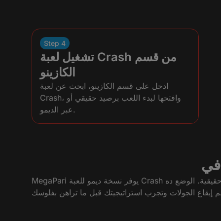
Step 4
تشغيل لعبة Crash من قسم
الكازينو
ادخل على قسم الكازينو، ابحث عن لعبة
Crash، وافتحها لبدء اللعب برصيد حقيقي أو
عبر الديمو.
MegaPari يوفر نسخة ديمو للعبة Crash تقدر تلعبها مجانًا من غير تسجيل بطاقة أو إيداع. نفس الرسوم والجولات والمضاعفات، لكن برصيد افتراضي بدون سحب أرباح حقيقية. الوضع ده