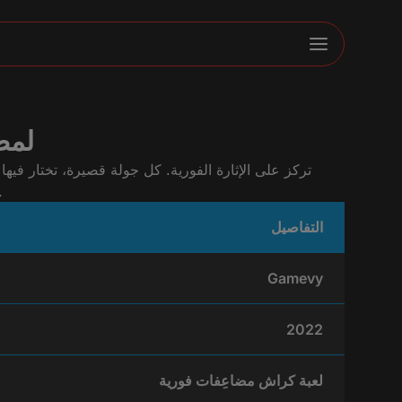
مراجعة لعبة Crash عل
تشوف كل جولة لايف، مع إحصائيات شاملة وتاريخ الرهانات. توجد نسخة تجريبية
التفاصيل
Gamevy
2022
لعبة كراش مضاعِفات فورية