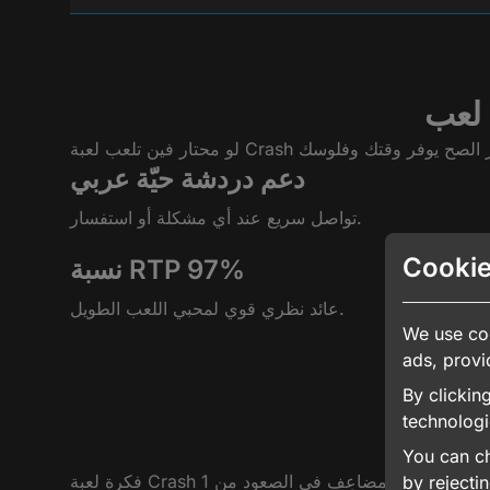
دعم دردشة حيّة عربي
تواصل سريع عند أي مشكلة أو استفسار.
Cookie
نسبة RTP 97%
عائد نظري قوي لمحبي اللعب الطويل.
We use coo
ads, provi
By clickin
technologi
You can ch
فكرة لعبة Crash بسيطة. تختار مبلغ الرهان من رصيدك، وتبدأ الجولة. يبدأ المضاعِف في الصعود من 1x ويزيد بسرعة، ويمكنك الضغط على سحب الأرباح في أي لحظة قبل ما الخط
by rejecti