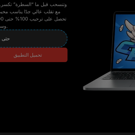
وتنسحب قبل ما “السطرة” تكسر. ا
تحصل على ترحيب 100% حتى 5,000 جنيه، ترخيص
وسحب سريع عبر طرق دفع محلية مريحة للمصريين.
100% حتى 5,000 جنيه
تحميل التطبيق