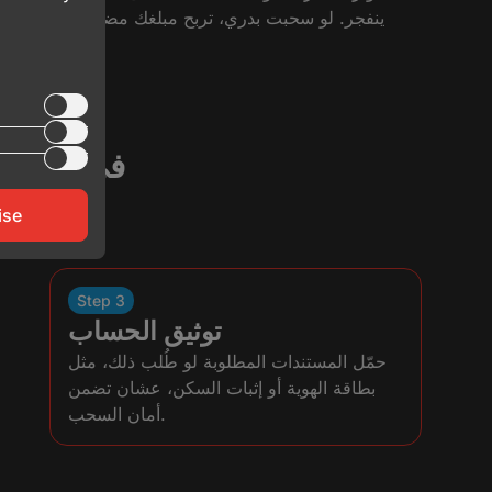
ينفجر. لو سحبت بدري، تربح مبلغك مضروب في المضا
طريقة التسجيل على MegaPari للعب Crash في مصر
ise
Step 3
توثيق الحساب
حمّل المستندات المطلوبة لو طُلب ذلك، مثل
بطاقة الهوية أو إثبات السكن، عشان تضمن
أمان السحب.