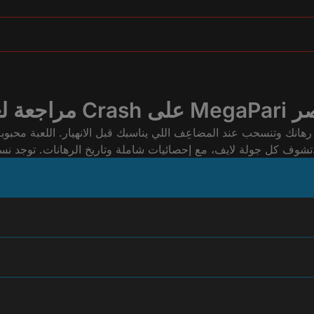
ى MegaPari لمصر
، دعم عربي، وتجربة مناسبة للموبايل والكمبيوتر.